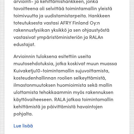
arviointi- ja kehittämishankkeen, jonka
tavoitteena oli selvittää toimintamallin yleistä
toimivuutta ja uudistamistarpeita. Hankkeen
toteutuksesta vastasi AFRY Finland Oy:n
rakennusfysiikan yksikkö ja sen ohjaustyöstä
vastasivat ympäristöministeriön ja RALAn
edustajat.
Arvioinnin tuloksena esitettiin useita
muutosehdotuksia, jotka koskivat muun muassa
Kuivaketju10-toimintamallin sujuvoittamista,
kosteudenhallinnan roolien selkeyttämistä,
ilmastonmuutoksen huomioimista sekä mallin
ulottamista tehokkaammin myös rakennuksen
käyttövaiheeseen. RALA jatkaa toimintamallin
kehittämistä ja päivittämistä havaintojen
pohjalta.
Lue lisää