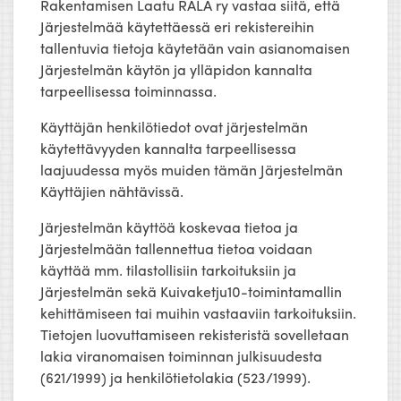
Rakentamisen Laatu RALA ry vastaa siitä, että
Järjestelmää käytettäessä eri rekistereihin
tallentuvia tietoja käytetään vain asianomaisen
Järjestelmän käytön ja ylläpidon kannalta
tarpeellisessa toiminnassa.
Käyttäjän henkilötiedot ovat järjestelmän
käytettävyyden kannalta tarpeellisessa
laajuudessa myös muiden tämän Järjestelmän
Käyttäjien nähtävissä.
Järjestelmän käyttöä koskevaa tietoa ja
Järjestelmään tallennettua tietoa voidaan
käyttää mm. tilastollisiin tarkoituksiin ja
Järjestelmän sekä Kuivaketju10-toimintamallin
kehittämiseen tai muihin vastaaviin tarkoituksiin.
Tietojen luovuttamiseen rekisteristä sovelletaan
lakia viranomaisen toiminnan julkisuudesta
(621/1999) ja henkilötietolakia (523/1999).