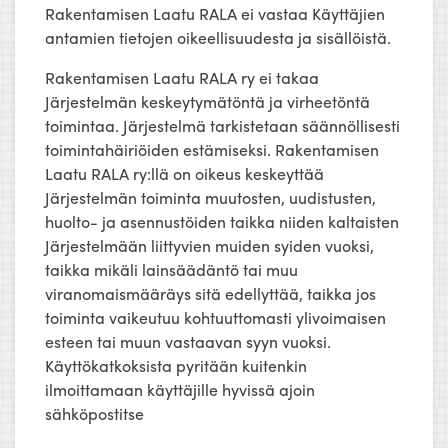
Rakentamisen Laatu RALA ei vastaa Käyttäjien
antamien tietojen oikeellisuudesta ja sisällöistä.
Rakentamisen Laatu RALA ry ei takaa
Järjestelmän keskeytymätöntä ja virheetöntä
toimintaa. Järjestelmä tarkistetaan säännöllisesti
toimintahäiriöiden estämiseksi. Rakentamisen
Laatu RALA ry:llä on oikeus keskeyttää
Järjestelmän toiminta muutosten, uudistusten,
huolto- ja asennustöiden taikka niiden kaltaisten
Järjestelmään liittyvien muiden syiden vuoksi,
taikka mikäli lainsäädäntö tai muu
viranomaismääräys sitä edellyttää, taikka jos
toiminta vaikeutuu kohtuuttomasti ylivoimaisen
esteen tai muun vastaavan syyn vuoksi.
Käyttökatkoksista pyritään kuitenkin
ilmoittamaan käyttäjille hyvissä ajoin
sähköpostitse