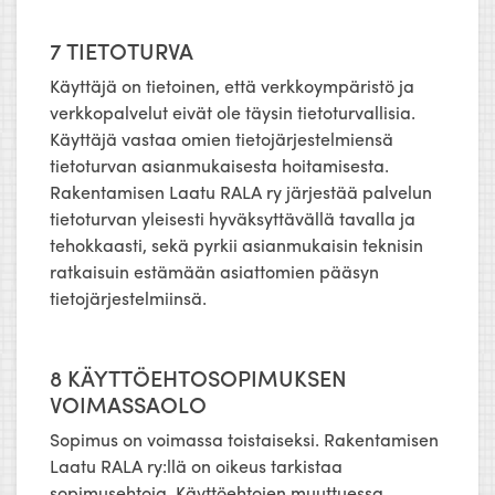
7 TIETOTURVA
Käyttäjä on tietoinen, että verkkoympäristö ja
verkkopalvelut eivät ole täysin tietoturvallisia.
Käyttäjä vastaa omien tietojärjestelmiensä
tietoturvan asianmukaisesta hoitamisesta.
Rakentamisen Laatu RALA ry järjestää palvelun
tietoturvan yleisesti hyväksyttävällä tavalla ja
tehokkaasti, sekä pyrkii asianmukaisin teknisin
ratkaisuin estämään asiattomien pääsyn
tietojärjestelmiinsä.
8 KÄYTTÖEHTOSOPIMUKSEN
VOIMASSAOLO
Sopimus on voimassa toistaiseksi. Rakentamisen
Laatu RALA ry:llä on oikeus tarkistaa
sopimusehtoja. Käyttöehtojen muuttuessa