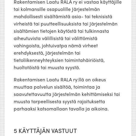
Rakentamisen Laatu RALA ry ei vastaa käyttäjille
tai kolmansille osapuolille Järjestelmän
mahdollisesti sisältämistä asia- tai teknisistä
virheistä tai puutteellisuuksista tai Järjestelmän
sisältämien tietojen käytöstä tai tulkinnasta
aiheutuvista välillisistä tai välittömistä
vahingoista, johtuivatpa nämä virheet
erehdyksestä, Järjestelmän tai
tietoliikenneyhteyksien toimintahäiriöistä,
huoltotöistä tai muusta syystä.
Rakentamisen Laatu RALA ry:llä on oikeus
muuttaa palvelun sisältöä, toimintaa ja
saavutettavuutta Järjestelmän kehittämiseksi tai
muusta tarpeellisesta syystä rajoituksetta
parhaaksi katsomallaan tavalla ja aikoina.
5 KÄYTTÄJÄN VASTUUT