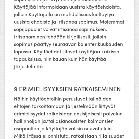
Käyttäjää informoidaan uusista käyttöehdoista,
jolloin Käyttäjällä on mahdollisuus kieltäytyä
uusista ehdoista ja irtisanoa sopimus. Molemmat
sopijapuolet voivat irtisanoa sopimuksen.
Irtisanominen tehdään kirjallisesti, jolloin
sopimus päättyy seuraavan kalenterikuukauden
lopussa. Käyttöehdot sitovat käyttäjää kaikissa
tapauksissa, niin kauan kuin hän käyttää
Järjestelmää.
9 ERIMIELISYYKSIEN RATKAISEMINEN
Näihin käyttöehtoihin perustuvat tai näiden
ehtojen tarkoittamaan Järjestelmään liittyvät
erimielisyydet ratkaistaan ensisijaisesti palvelun
hallinnoijan ja/tai asianosaisten kolmansien
osapuolten ja käyttäjän välisin neuvotteluin.
Mikäli tässä ei onnistuta, ratkaistaan riitaisuudet