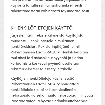
käytöstä tahallisesti tai tuottamuksellisesti
aiheuttamastaan vahingosta täysimääräisesti.
6 HENKILÖTIETOJEN KÄYTTÖ
Järjestelmään rekisteröityneistä Käyttäjistä
muodostuu henkilötietolain mukainen
henkilörekisteri. Rekisterinpitäjänä toimii
Rakentamisen Laatu RALA ry. Henkilötietolain
mukaiset tarkastusoikeuspyynnöt ja tiedon
korjaamista koskevat pyynnöt osoitetaan
rekisteriselosteessa esitetylle taholle.
Käyttäjien henkilötietoja käsitellessään
Rakentamisen Laatu RALA ry noudattaa
henkilötietolakia, sähköisen viestinnän
tietosuojalakia sekä muuta tietosuojaan liittyvää
lainsäädäntöä ja hyvää tiedonkäsittelytapaa.