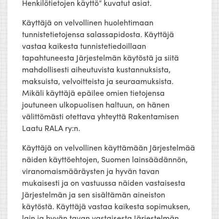
Henkilötietojen käyttö” kuvatut asiat.
Käyttäjä on velvollinen huolehtimaan
tunnistetietojensa salassapidosta. Käyttäjä
vastaa kaikesta tunnistetiedoillaan
tapahtuneesta Järjestelmän käytöstä ja siitä
mahdollisesti aiheutuvista kustannuksista,
maksuista, velvoitteista ja seuraamuksista.
Mikäli käyttäjä epäilee omien tietojensa
joutuneen ulkopuolisen haltuun, on hänen
välittömästi otettava yhteyttä Rakentamisen
Laatu RALA ry:n.
Käyttäjä on velvollinen käyttämään Järjestelmää
näiden käyttöehtojen, Suomen lainsäädännön,
viranomaismääräysten ja hyvän tavan
mukaisesti ja on vastuussa näiden vastaisesta
Järjestelmän ja sen sisältämän aineiston
käytöstä. Käyttäjä vastaa kaikesta sopimuksen,
lain ja hyvän tavan vastaisesta Järjestelmän