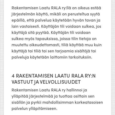
Rakentamisen Laatu RALA ry:llä on oikeus estää
Järjestelmän käyttö, mikäli on perusteltua syytä
epäillä, että palvelua käytetään hyvän tavan ja
lain vastaisesti. Käyttäjän tili voidaan sulkea, jos
käyttäjä sitä pyytää. Käyttäjän tili voidaan
sulkea myös tapauksissa, joissa tilin tietoja on
muutettu oikeudettomasti, tiliä käyttää muu kuin
käyttäjä tai tiliä tai sen tarjoamia sisältöjä tai
palveluja käytetään laittomiin tarkoituksiin.
4 RAKENTAMISEN LAATU RALA RY:N
VASTUUT JA VELVOLLISUUDET
Rakentamisen Laatu RALA ry hallinnoi ja
ylläpitää Järjestelmää ja tuottaa osittain sen
sisällön ja pyrkii mahdollisimman korkeatasoisen
palvelun ylläpitämiseen.