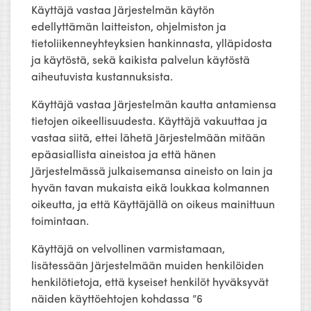
Käyttäjä vastaa Järjestelmän käytön
edellyttämän laitteiston, ohjelmiston ja
tietoliikenneyhteyksien hankinnasta, ylläpidosta
ja käytöstä, sekä kaikista palvelun käytöstä
aiheutuvista kustannuksista.
Käyttäjä vastaa Järjestelmän kautta antamiensa
tietojen oikeellisuudesta. Käyttäjä vakuuttaa ja
vastaa siitä, ettei lähetä Järjestelmään mitään
epäasiallista aineistoa ja että hänen
Järjestelmässä julkaisemansa aineisto on lain ja
hyvän tavan mukaista eikä loukkaa kolmannen
oikeutta, ja että Käyttäjällä on oikeus mainittuun
toimintaan.
Käyttäjä on velvollinen varmistamaan,
lisätessään Järjestelmään muiden henkilöiden
henkilötietoja, että kyseiset henkilöt hyväksyvät
näiden käyttöehtojen kohdassa ”6